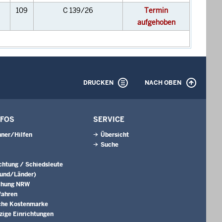
109
C 139/26
Termin
aufgehoben
DRUCKEN
NACH OBEN
NFOS
SERVICE
ner/Hilfen
Übersicht
Suche
ichtung / Schiedsleute
Bund/Länder)
chung NRW
fahren
che Kostenmarke
ige Einrichtungen