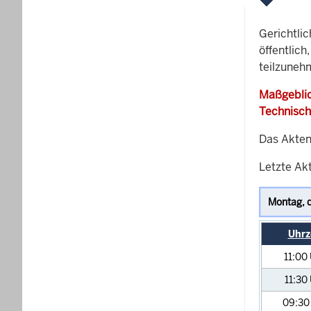
Gerichtli
öffentlich
teilzuneh
Maßgeblic
Technisch
Das Akten
Letzte Akt
Uhrz
11:00
11:30
09:3