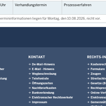
0
Uhr
Verhandlungstermin
Prozessverfahren
ermininformationen liegen für Montag, den 10.08.2026, nicht vor.
KONTAKT
RECHTS-I
De-Mail-Hinweis
Kostenrech
eher
E-Mail - Hinweis
Formulare
Wegbeschreibung
Zeugen
ilung
Telefonliste
Streitschl
Öffnungszeiten
Gesetze (
Nachtbriefkasten
Rechtspre
Bankverbindung
Online-Ver
Elektronischer Rechtsverkehr
Elektronis
Impressum
Gemeinnütz