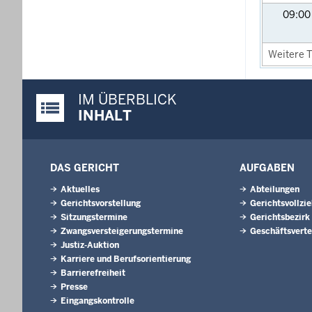
09:0
Weitere T
IM ÜBERBLICK
Justiz-Portal im Überblick:
INHALT
DAS GERICHT
AUFGABEN
Aktuelles
Abteilungen
Gerichtsvorstellung
Gerichtsvollzi
Sitzungstermine
Gerichtsbezirk
Zwangsversteigerungstermine
Geschäftsverte
Justiz-Auktion
Karriere und Berufsorientierung
Barrierefreiheit
Presse
Eingangskontrolle