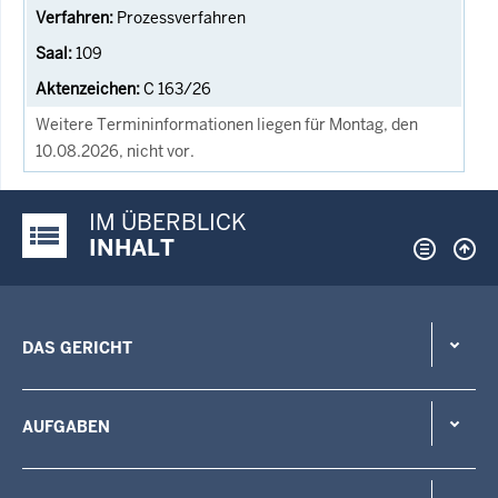
Prozessverfahren
109
C 163/26
Weitere Termininformationen liegen für Montag, den
10.08.2026, nicht vor.
IM ÜBERBLICK
Justiz-Portal im Überblick:
INHALT
DAS GERICHT
AUFGABEN