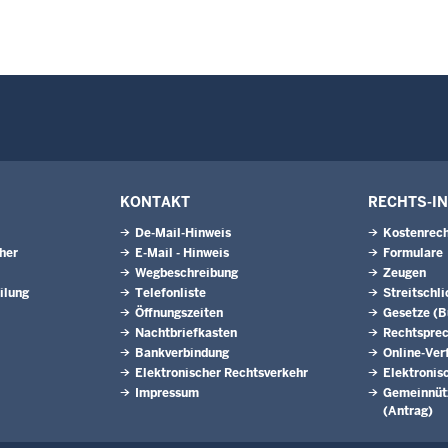
KONTAKT
RECHTS-I
De-Mail-Hinweis
Kostenrech
eher
E-Mail - Hinweis
Formulare
Wegbeschreibung
Zeugen
ilung
Telefonliste
Streitschl
Öffnungszeiten
Gesetze (
Nachtbriefkasten
Rechtspre
Bankverbindung
Online-Ver
Elektronischer Rechtsverkehr
Elektronis
Impressum
Gemeinnütz
(Antrag)