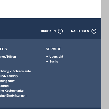
DRUCKEN
NACH OBEN
NFOS
SERVICE
ner/Hilfen
Übersicht
Suche
ichtung / Schiedsleute
Bund/Länder)
chung NRW
fahren
che Kostenmarke
ige Einrichtungen