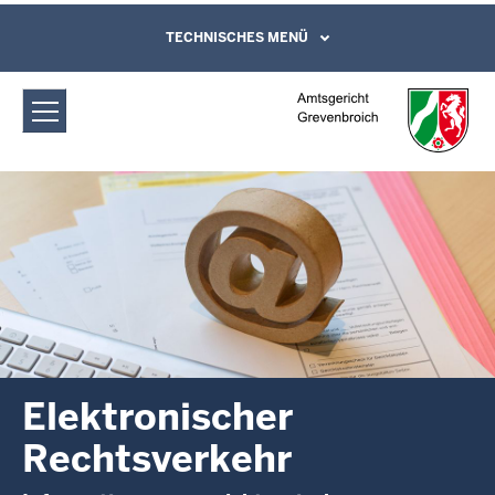
Direkt zum Inhalt
Amtsgericht Grevenbroich:
TECHNISCHES MENÜ
Leichte Sprache, Gebärdensprachenvideo
und Kontaktformular
Elektronischer Rechtsverkehr
Elektronischer
Rechtsverkehr