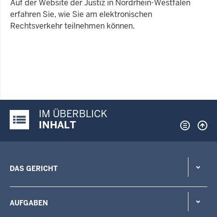
Auf der Website der Justiz in Nordrhein-Westfalen
erfahren Sie, wie Sie am elektronischen
Rechtsverkehr teilnehmen können.
IM ÜBERBLICK
Justiz-Portal im Überblick:
INHALT
DAS GERICHT
AUFGABEN