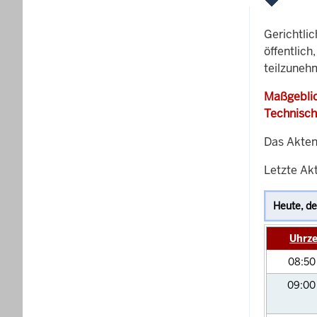
Gerichtli
öffentlich
teilzuneh
Maßgeblic
Technisch
Das Akten
Letzte Akt
Uhrze
08:5
09:0