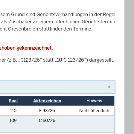
esem Grund sind Gerichtsverhandlungen in der Regel
it als Zuschauer an einem öffentlichen Gerichtstermin
icht Grevenbroich stattfindenden Termine.
gehoben gekennzeichnet.
 (z.B. „C123/26” statt „
10
C 123/26”) dargestellt.
Saal
Aktenzeichen
Hinweis
110
F 93/26
Nicht öffentlich
109
C 50/26