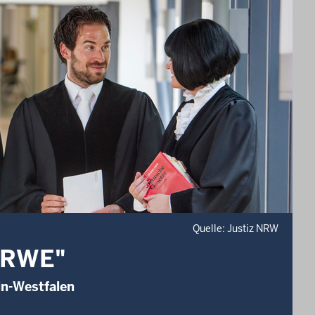
Quelle: Justiz NRW
NRWE"
in-Westfalen