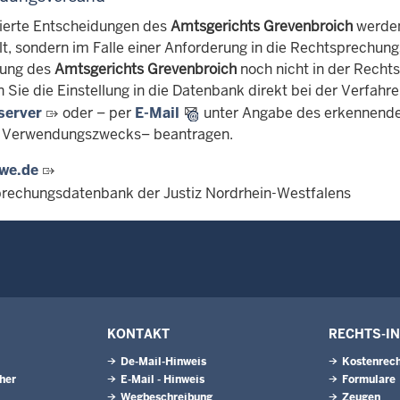
erte Entscheidungen des
Amtsgerichts Grevenbroich
werden
lt, sondern im Falle einer Anforderung in die Rechtsprechu
dung des
Amtsgerichts Grevenbroich
noch nicht in der Rech
n Sie die Einstellung in die Datenbank direkt bei der Verfahr
server
oder – per
E-Mail
unter Angabe des erkennende
s Verwendungszwecks– beantragen.
we.de
rechungsdatenbank der Justiz Nordrhein-Westfalens
KONTAKT
RECHTS-I
De-Mail-Hinweis
Kostenrech
eher
E-Mail - Hinweis
Formulare
Wegbeschreibung
Zeugen