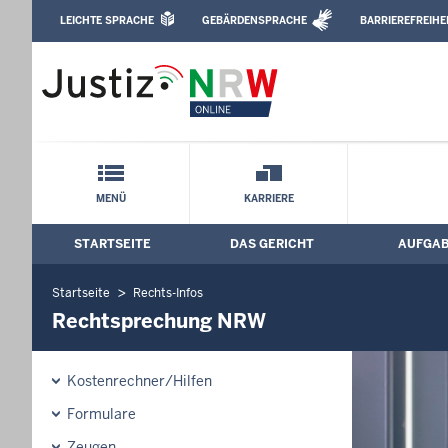
Direkt zum Inhalt
LEICHTE SPRACHE
GEBÄRDENSPRACHE
BARRIEREFREIHE
Leichte Sprache, Gebärdensprachenvideo u
Amtsgericht Grevenbroich: Rechtspre
Schnellnavigation mit Volltext-Suche
MENÜ
KARRIERE
STARTSEITE
DAS GERICHT
AUFGA
Hauptmenü: Hauptnavigation
Startseite
Rechts-Infos
Rechtsprechung NRW
Kostenrechner/Hilfen
Formulare
Zeugen