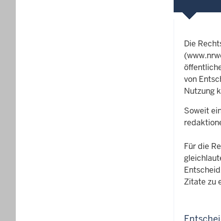
Die Rech
(www.nrwe
öffentlic
von Entsc
Nutzung k
Soweit ei
redaktion
Für die R
gleichlau
Entscheid
Zitate zu 
Entsche