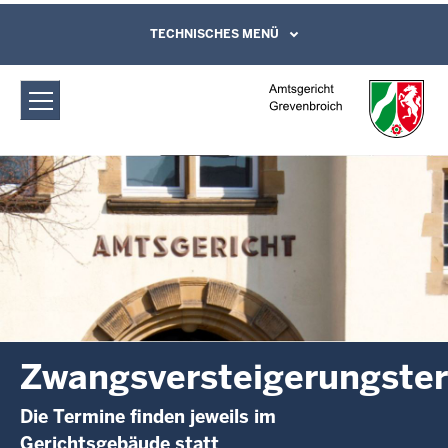
Direkt zum Inhalt
Amtsgericht Grevenbroich:
TECHNISCHES MENÜ
Leichte Sprache, Gebärdensprachenvideo
und Kontaktformular
Zwangsversteigerungstermine
Zwangsversteigerungste
Die Termine finden jeweils im
Gerichtsgebäude statt