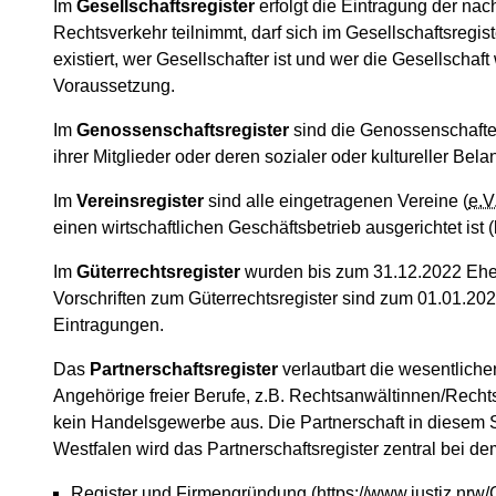
Im
Gesellschaftsregister
erfolgt die Eintragung der nac
Rechtsverkehr teilnimmt, darf sich im Gesellschaftsregi
existiert, wer Gesellschafter ist und wer die Gesellscha
Voraussetzung.
Im
Genossenschaftsregister
sind die Genossenschafte
ihrer Mitglieder oder deren sozialer oder kultureller Be
Im
Vereinsregister
sind alle eingetragenen Vereine (
e.V
einen wirtschaftlichen Geschäftsbetrieb ausgerichtet ist
Im
Güterrechtsregister
wurden bis zum 31.12.2022 Ehe
Vorschriften zum Güterrechtsregister sind zum 01.01.2
Eintragungen.
Das
Partnerschaftsregister
verlautbart die wesentliche
Angehörige freier Berufe, z.B. Rechtsanwältinnen/Recht
kein Handelsgewerbe aus. Die Partnerschaft in diesem Sin
Westfalen wird das Partnerschaftsregister zentral bei d
Register und Firmengründung
(https://www.justiz.nr