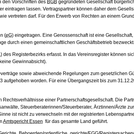
h den Vorschriften des
BGB
gegründeten Gesellschaft bürgerlic
ster eintragen lassen. Vertragspartner können daher dem Gesell
ft wie vertreten darf. Für den Erwerb von Rechten an einem Gru
n (
eG
) eingetragen. Eine Genossenschaft ist eine Gesellschaft
lange durch einen gemeinschaftlichen Geschäftsbetrieb bezweckt
.
) des Registerbezirks erfasst. In das Vereinsregister können si
 (keine Gewinnabsicht).
verträge sowie abweichende Regelungen zum gesetzlichen Güt
023 aufgehoben worden. Für eine Übergangszeit bis zum 31.12.
n Rechtsverhältnisse einer Partnerschaftsgesellschaft. Die Partn
sanwälte, Steuerberaterinnen/Steuerberater, Ärztinnen/Ärzte z
ne ist nicht zu verwechseln mit der registrierten Lebenspartner
em
Amtsgericht Essen
für das gesamte Land geführt.
w/Gerichte_Behoerden/ordentliche_gerichte/FGG/Registersachen